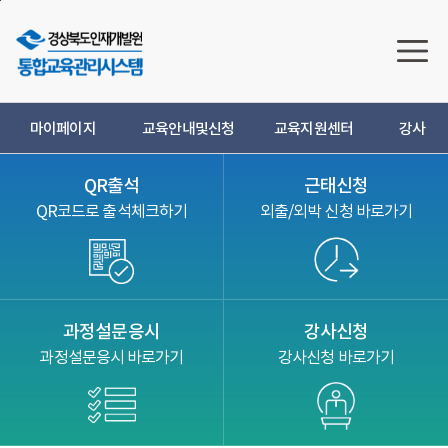
본
메
하
문
인
단
으
메
으
로
뉴
로
바
로
바
로
바
로
마이페이지
교육안내및신청
교육지원센터
강사
가
로
가
기
가
기
QR출석
근태신청
기
QR코드로 출석체크하기
외출/외박 신청 바로가기
과정설문응시
강사신청
과정설문응시 바로가기
강사신청 바로가기